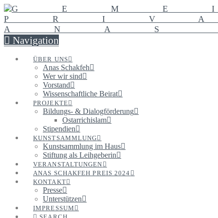
Navigation
ÜBER UNS
Anas Schakfeh
Wer wir sind
Vorstand
Wissenschaftliche Beirat
PROJEKTE
Bildungs- & Dialogförderung
Ostarrichislam
Stipendien
KUNSTSAMMLUNG
Kunstsammlung im Haus
Stiftung als Leihgeberin
VERANSTALTUNGEN
ANAS SCHAKFEH PREIS 2024
KONTAKT
Presse
Unterstützen
IMPRESSUM
SEARCH