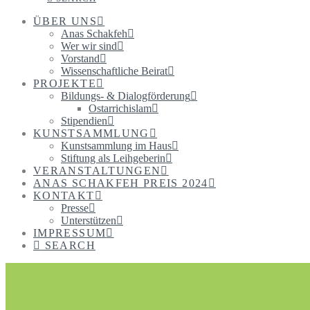
ÜBER UNS
Anas Schakfeh
Wer wir sind
Vorstand
Wissenschaftliche Beirat
PROJEKTE
Bildungs- & Dialogförderung
Ostarrichislam
Stipendien
KUNSTSAMMLUNG
Kunstsammlung im Haus
Stiftung als Leihgeberin
VERANSTALTUNGEN
ANAS SCHAKFEH PREIS 2024
KONTAKT
Presse
Unterstützen
IMPRESSUM
SEARCH